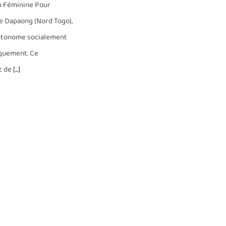
n Féminine Pour
de Dapaong (Nord Togo),
autonome socialement
quement. Ce
t de
[...]