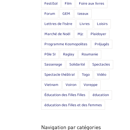
FestiSol
Film
Foire aux livres
Forum
GEM
Izeaux
Lettres de l'Isère
Livres
Loisirs
Marché de Noël
Mjc
Plaidoyer
Programme Kosmopolites
Préjugés
Pôle SI
Raglay
Roumanie
Sassenage
Solidarité
Spectacles
Spectacle théâtral
Togo
Vidéo
Vietnam
Voiron
Voreppe
Éducation des filles filles
éducation
éducation des filles et des femmes
Navigation par catégories