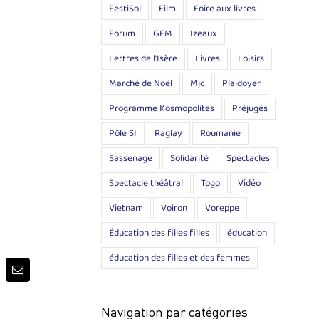
FestiSol
Film
Foire aux livres
Forum
GEM
Izeaux
Lettres de l'Isère
Livres
Loisirs
Marché de Noël
Mjc
Plaidoyer
Programme Kosmopolites
Préjugés
Pôle SI
Raglay
Roumanie
Sassenage
Solidarité
Spectacles
Spectacle théâtral
Togo
Vidéo
Vietnam
Voiron
Voreppe
Éducation des filles filles
éducation
éducation des filles et des femmes
p
terest
Email
Navigation par catégories