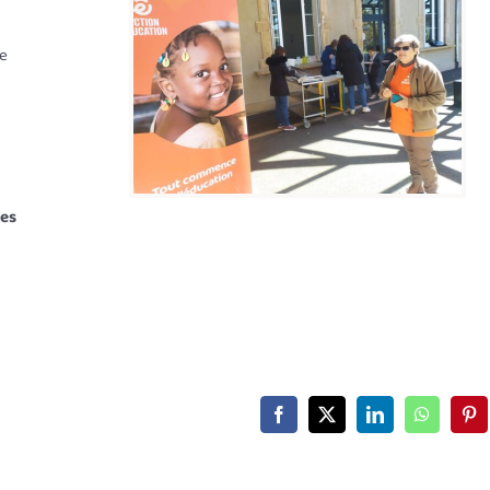
re
les
Facebook
X
LinkedIn
WhatsAp
Pin