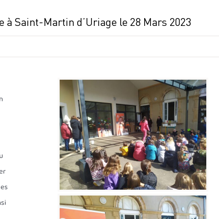
me à Saint-Martin d’Uriage le 28 Mars 2023
n
u
er
les
nsi