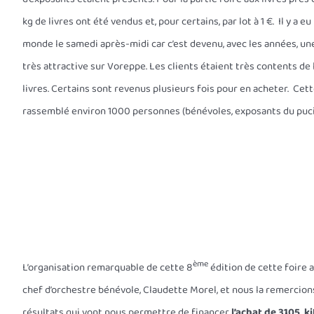
kg de livres ont été vendus et, pour certains, par lot à 1 €. Il y a 
monde le samedi après-midi car c’est devenu, avec les années, u
très attractive sur Voreppe. Les clients étaient très contents de 
livres. Certains sont revenus plusieurs fois pour en acheter. Cet
rassemblé environ 1000 personnes (bénévoles, exposants du pucie
ème
L’organisation remarquable de cette 8
édition de cette foire 
chef d’orchestre bénévole, Claudette Morel, et nous la remercion
résultats qui vont nous permettre de financer
l’achat de 3105 k