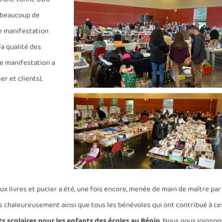
eu beaucoup de
ne manifestation
la qualité des
te manifestation a
r et clients).
aux livres et pucier a été, une fois encore, menée de main de maître par
s chaleureusement ainsi que tous les bénévoles qui ont contribué à ce
its scolaires pour les enfants des écoles au Bénin
. Nous nous joignon