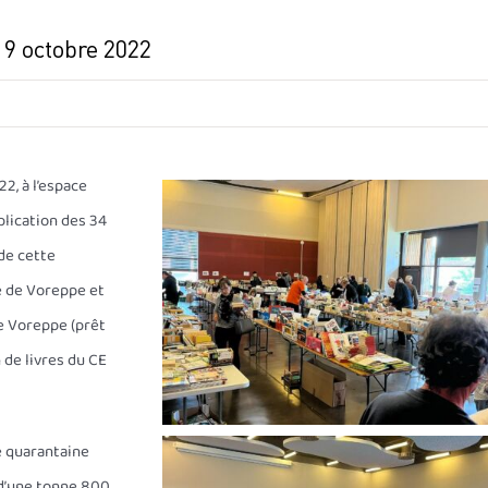
t 9 octobre 2022
22, à l’espace
plication des 34
de cette
le de Voreppe et
e Voreppe (prêt
n de livres du CE
ne quarantaine
s d’une tonne 800