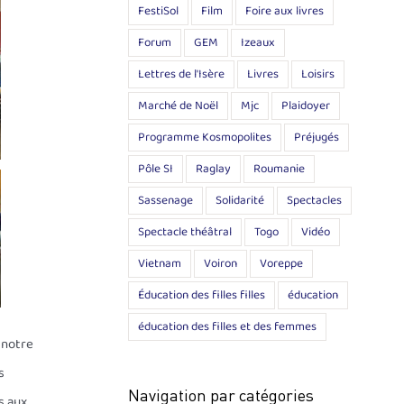
FestiSol
Film
Foire aux livres
Forum
GEM
Izeaux
Lettres de l'Isère
Livres
Loisirs
Marché de Noël
Mjc
Plaidoyer
Programme Kosmopolites
Préjugés
Pôle SI
Raglay
Roumanie
Sassenage
Solidarité
Spectacles
Spectacle théâtral
Togo
Vidéo
Vietnam
Voiron
Voreppe
Éducation des filles filles
éducation
éducation des filles et des femmes
 notre
s
Navigation par catégories
s aux