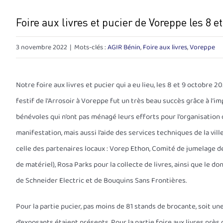
Foire aux livres et pucier de Voreppe les 8 e
3 novembre 2022
|
Mots-clés :
AGIR Bénin
,
Foire aux livres
,
Voreppe
Notre foire aux livres et pucier qui a eu lieu, les 8 et 9 octobre 20
festif de l’Arrosoir à Voreppe fut un très beau succès grâce à l’im
bénévoles qui n’ont pas ménagé leurs efforts pour l’organisation 
manifestation, mais aussi l’aide des services techniques de la vil
celle des partenaires locaux : Vorep Ethon, Comité de jumelage d
de matériel), Rosa Parks pour la collecte de livres, ainsi que le do
de Schneider Electric et de Bouquins Sans Frontières.
Pour la partie pucier, pas moins de 81 stands de brocante, soit u
d’exposants étaient présents. Pour la partie foire aux livres prè