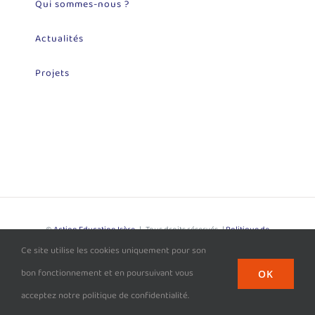
Qui sommes-nous ?
Actualités
Projets
©
Action Education Isère
| Tous droits réservés |
Politique de
Ce site utilise les cookies uniquement pour son
Confidentialité
| Site développé par
L'Agence Loupiote
bon fonctionnement et en poursuivant vous
OK
Facebook
acceptez notre politique de confidentialité.