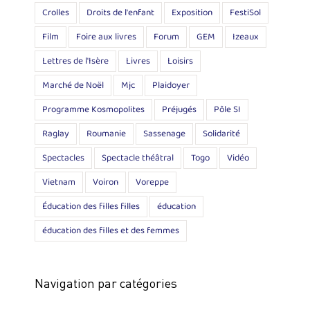
Crolles
Droits de l'enfant
Exposition
FestiSol
Film
Foire aux livres
Forum
GEM
Izeaux
Lettres de l'Isère
Livres
Loisirs
Marché de Noël
Mjc
Plaidoyer
Programme Kosmopolites
Préjugés
Pôle SI
Raglay
Roumanie
Sassenage
Solidarité
Spectacles
Spectacle théâtral
Togo
Vidéo
Vietnam
Voiron
Voreppe
Éducation des filles filles
éducation
éducation des filles et des femmes
Navigation par catégories