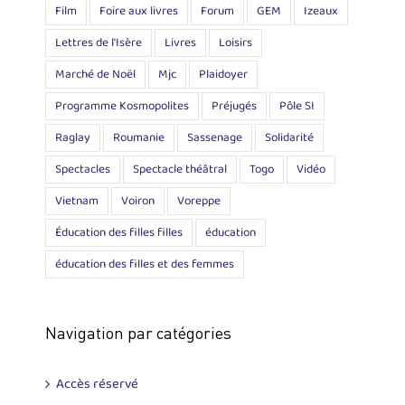
Film
Foire aux livres
Forum
GEM
Izeaux
Lettres de l'Isère
Livres
Loisirs
Marché de Noël
Mjc
Plaidoyer
Programme Kosmopolites
Préjugés
Pôle SI
Raglay
Roumanie
Sassenage
Solidarité
Spectacles
Spectacle théâtral
Togo
Vidéo
Vietnam
Voiron
Voreppe
Éducation des filles filles
éducation
éducation des filles et des femmes
Navigation par catégories
Accès réservé