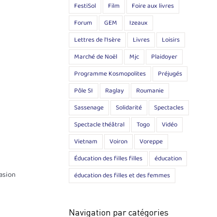
FestiSol
Film
Foire aux livres
Forum
GEM
Izeaux
Lettres de l'Isère
Livres
Loisirs
Marché de Noël
Mjc
Plaidoyer
Programme Kosmopolites
Préjugés
Pôle SI
Raglay
Roumanie
Sassenage
Solidarité
Spectacles
Spectacle théâtral
Togo
Vidéo
Vietnam
Voiron
Voreppe
Éducation des filles filles
éducation
casion
éducation des filles et des femmes
Navigation par catégories