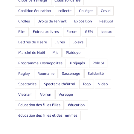
Clubs parrainage
Clubs solidarité
Coalition éducation
collecte
Collèges
Covid
Crolles
Droits de l'enfant
Exposition
FestiSol
Film
Foire aux livres
Forum
GEM
Izeaux
Lettres de l'Isère
Livres
Loisirs
Marché de Noël
Mjc
Plaidoyer
Programme Kosmopolites
Préjugés
Pôle SI
Raglay
Roumanie
Sassenage
Solidarité
Spectacles
Spectacle théâtral
Togo
Vidéo
Vietnam
Voiron
Voreppe
Éducation des filles filles
éducation
éducation des filles et des femmes