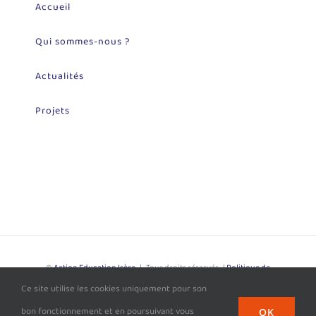
Accueil
Qui sommes-nous ?
Actualités
Projets
©
Action Education Isère
| Tous droits réservés |
Politique de
Ce site utilise les cookies uniquement pour son
Confidentialité
| Site développé par
L'Agence Loupiote
bon fonctionnement et en poursuivant vous
OK