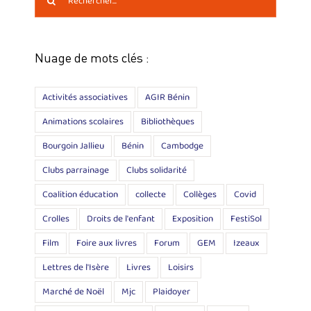
Nuage de mots clés :
Activités associatives
AGIR Bénin
Animations scolaires
Bibliothèques
Bourgoin Jallieu
Bénin
Cambodge
Clubs parrainage
Clubs solidarité
Coalition éducation
collecte
Collèges
Covid
Crolles
Droits de l'enfant
Exposition
FestiSol
Film
Foire aux livres
Forum
GEM
Izeaux
Lettres de l'Isère
Livres
Loisirs
Marché de Noël
Mjc
Plaidoyer