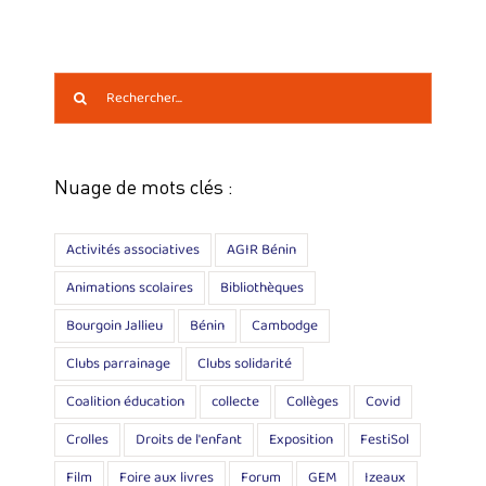
Rechercher:
Nuage de mots clés :
Activités associatives
AGIR Bénin
Animations scolaires
Bibliothèques
Bourgoin Jallieu
Bénin
Cambodge
Clubs parrainage
Clubs solidarité
Coalition éducation
collecte
Collèges
Covid
Crolles
Droits de l'enfant
Exposition
FestiSol
Film
Foire aux livres
Forum
GEM
Izeaux