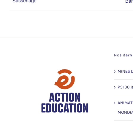
Sassenage
Bah
Nos derni
MINES 
PSI 38, 
ANIMAT
MONDI