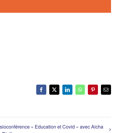
Facebook
X
LinkedIn
WhatsApp
Pinterest
Email
sioconférence « Education et Covid » avec Aicha