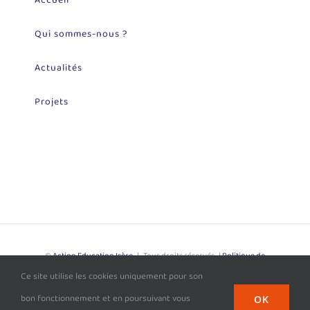
Qui sommes-nous ?
Actualités
Projets
©
Action Education Isère
| Tous droits réservés |
Politique de
Ce site utilise les cookies uniquement pour son
Confidentialité
| Site développé par
L'Agence Loupiote
bon fonctionnement et en poursuivant vous
OK
Facebook