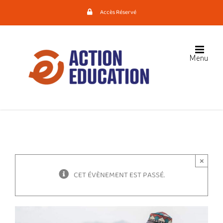
Passer
Accès Réservé
au
contenu
×
CET ÉVÈNEMENT EST PASSÉ.