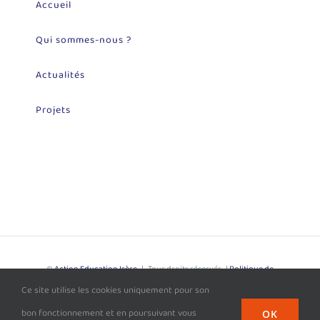
Accueil
Qui sommes-nous ?
Actualités
Projets
©
Action Education Isère
| Tous droits réservés |
Politique de
Ce site utilise les cookies uniquement pour son
Confidentialité
| Site développé par
L'Agence Loupiote
bon fonctionnement et en poursuivant vous
OK