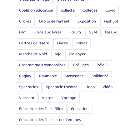
Coalition éducation
collecte
Collèges
Covid
Crolles
Droits de l'enfant
Exposition
FestiSol
Film
Foire aux livres
Forum
GEM
Izeaux
Lettres de l'Isère
Livres
Loisirs
Marché de Noël
Mjc
Plaidoyer
Programme Kosmopolites
Préjugés
Pôle SI
Raglay
Roumanie
Sassenage
Solidarité
Spectacles
Spectacle théâtral
Togo
Vidéo
Vietnam
Voiron
Voreppe
Éducation des filles filles
éducation
éducation des filles et des femmes