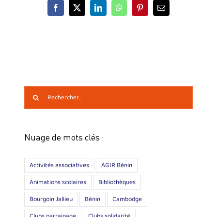
Facebook
X
LinkedIn
WhatsApp
Pinterest
Email
Rechercher:
Nuage de mots clés :
Activités associatives
AGIR Bénin
Animations scolaires
Bibliothèques
Bourgoin Jallieu
Bénin
Cambodge
Clubs parrainage
Clubs solidarité