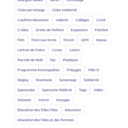
Bourgoin Jallieu
Bénin
Cambodge
Clubs parrainage
Clubs solidarité
Coalition éducation
collecte
Collèges
Covid
Crolles
Droits de l'enfant
Exposition
FestiSol
Film
Foire aux livres
Forum
GEM
Izeaux
Lettres de l'Isère
Livres
Loisirs
Marché de Noël
Mjc
Plaidoyer
Programme Kosmopolites
Préjugés
Pôle SI
Raglay
Roumanie
Sassenage
Solidarité
Spectacles
Spectacle théâtral
Togo
Vidéo
Vietnam
Voiron
Voreppe
Éducation des filles filles
éducation
éducation des filles et des femmes