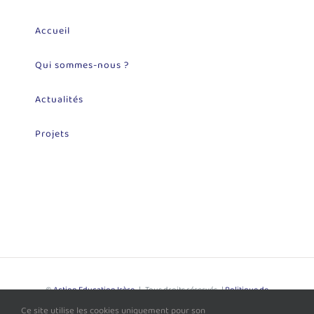
Accueil
Qui sommes-nous ?
Actualités
Projets
©
Action Education Isère
| Tous droits réservés |
Politique de
Ce site utilise les cookies uniquement pour son
Confidentialité
| Site développé par
L'Agence Loupiote